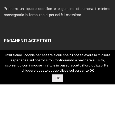
Produrre un liquore eccellente e genuino ci sembra il minimo,
consegnarlo in tempi rapidi per noi è il massimo
PAGAMENTI ACCETTATI
Utilizziamo i cookie per essere sicuri che tu possa avere la migliore
esperienza sul nostro sito. Continuando a navigare sul sito,
scorrendo con il mouse in alto e in basso accetti il loro utilizzo. Per
chiudere questo popup clicca sul pulsante OK
Ok
Copyright © Carlucci Food srls - P.IVA 03984630719 . Powered
by
Exagon